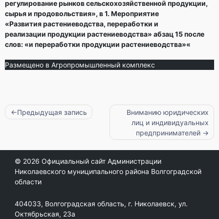
регулирование
рынков сельскохозяйственной продукции,
сырья и
продовольствия», в 1. Мероприятие
«Развития
растениеводства, переработки и
реализации
продукции растениеводства» абзац 15 после
слов:
«и переработки продукции растениеводства»
«
Размещено в
Агропромышленный комплекс
Навигация
Предыдущая запись
Вниманию юридических
лиц и индивидуальных
по
предпринимателей
записям
© 2026
Официальный сайт Администрации
Николаевского муниципального района Волгоградской
области
404033, Волгоградская область, г. Николаевск, ул.
Октябрьская, 23а