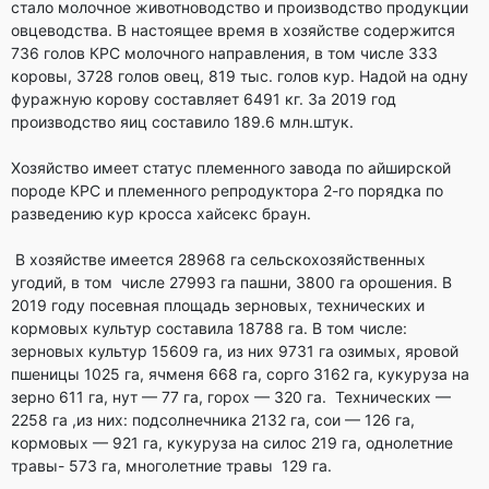
стало молочное животноводство и производство продукции
овцеводства. В настоящее время в хозяйстве содержится
736 голов КРС молочного направления, в том числе 333
коровы, 3728 голов овец, 819 тыс. голов кур. Надой на одну
фуражную корову составляет 6491 кг. За 2019 год
производство яиц составило 189.6 млн.штук.
Хозяйство имеет статус племенного завода по айширской
породе КРС и племенного репродуктора 2-го порядка по
разведению кур кросса хайсекс браун.
В хозяйстве имеется 28968 га сельскохозяйственных
угодий, в том числе 27993 га пашни, 3800 га орошения. В
2019 году посевная площадь зерновых, технических и
кормовых культур составила 18788 га. В том числе:
зерновых культур 15609 га, из них 9731 га озимых, яровой
пшеницы 1025 га, ячменя 668 га, сорго 3162 га, кукуруза на
зерно 611 га, нут — 77 га, горох — 320 га. Технических —
2258 га ,из них: подсолнечника 2132 га, сои — 126 га,
кормовых — 921 га, кукуруза на силос 219 га, однолетние
травы- 573 га, многолетние травы 129 га.