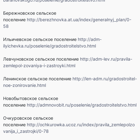
Бережновское сельское
поселение
http://berezhnovka.at.ua/index/generalnyj_plan/0-
58
Ильичевское сельское поселение
http://adm-
ilyichevka.ru/poselenie/gradostroitelstvo.html
Левчуновское сельское поселение
http://adm-lev.ru/pravila-
zemlepol-zovaniya-i-zastroyki.html
Ленинское сельское поселение
http://len-adm.ru/gradostroitel-
noe-zonirovanie.html
Новобытовское сельское
поселение
http://admnovobit.ru/poselenie/gradostroitelstvo.html
Очкуровское сельское
поселение
http://ochkurowka.ucoz.ru/index/pravila_zemlepolzo
vanija_i_zastrojki/0-78