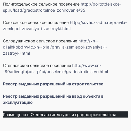
Политотдельское сельское поселение
http://politotdelskoe-
sp.ru/load/gradostroitelnoe_zonirovanie/35
Совхозское сельское поселение
http://sovhoz-adm.ru/pravila-
zemlepol-zovaniya-i-zastroyki.html
Солодушинское сельское поселение
http://xn--
d1aihkbbdrw4c.xn--p1ai/pravila-zemlepol-zovaniya-i-
zastroyki.html
Степновское сельское поселение
http://www.xn-
-80adivngfoj.xn--p1ai/poselenie/gradostroitelstvo.html
Реестр выданных разрешений на строительство
Реестр выданных разрешений на ввод объекта в
эксплуатацию
Размещено в
Отдел архитектуры и градостроительства