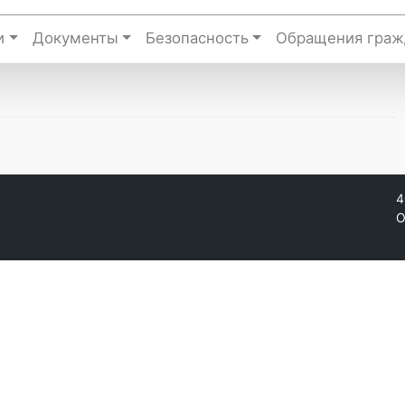
и
Документы
Безопасность
Обращения граж
4
О