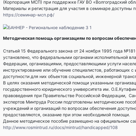
(Корпорация МСП) при поддержке ГАУ ВО «Волгоградский обл
Материалы и регистрация для участия в семинаре доступны п
https://семинар-мсп.рф/
Методическая помощь организациям по вопросам обеспечен
Статьей 15 Федерального закона от 24 ноября 1995 года №18
установлено, что федеральными органами исполнительной вла
Федерации, организациями, предоставляющими услуги насел
инструктирование или обучение специалистов, работающих с
доступности для них объектов социальной, инженерной транс
В целях оказания методической помощи указанным организац
государственного юридического университета им. О.Е.Кутафин
правоведения при Правительстве Российской Федерации, Сан
экспертов Минтруда России подготовлены методические пособ
учреждений и организаций по вопросам обеспечения доступнос
предоставляются, оказание при этом необходимой помощи.
Данное методическое пособие размещено на официальном сай
http://www.rosmintrud.ru/docs/mintrud/handicapped/108