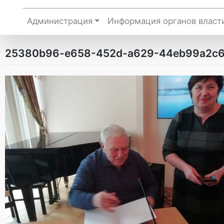
Администрация
Информация органов власт
25380b96-e658-452d-a629-44eb99a2c