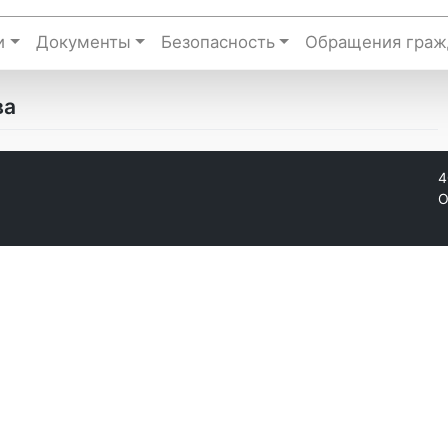
и
Документы
Безопасность
Обращения граж
ва
4
О