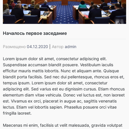
Началось первое заседание
Размещено
04.12.2020
|
Автор
admin
Lorem ipsum dolor sit amet, consectetur adipiscing elit.
Suspendisse accumsan blandit posuere. Vestibulum iaculis
efficitur mauris mattis lobortis. Nunc et aliquam ante. Quisque
blandit porta facilisis. Sed nec dui pellentesque, rhoncus eros et,
tempus ipsum. Lorem ipsum dolor sit amet, consectetur
adipiscing elit. Sed varius est eu dignissim cursus. Etiam rhoncus
elementum diam vitae vehicula. Donec vel luctus est, non laoreet
est. Vivamus ex orci, placerat in augue ac, sagittis venenatis
lectus. Etiam vel lobortis sapien. Phasellus posuere orci vitae
fringilla laoreet.
Maecenas mi enim, facilisis ut velit malesuada, gravida volutpat