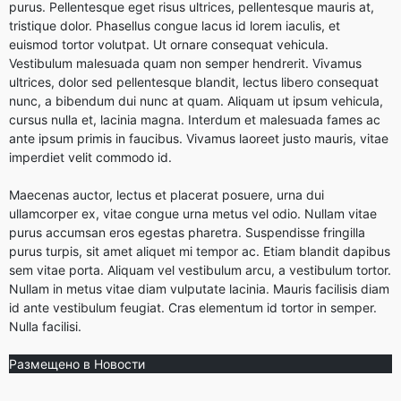
purus. Pellentesque eget risus ultrices, pellentesque mauris at,
tristique dolor. Phasellus congue lacus id lorem iaculis, et
euismod tortor volutpat. Ut ornare consequat vehicula.
Vestibulum malesuada quam non semper hendrerit. Vivamus
ultrices, dolor sed pellentesque blandit, lectus libero consequat
nunc, a bibendum dui nunc at quam. Aliquam ut ipsum vehicula,
cursus nulla et, lacinia magna. Interdum et malesuada fames ac
ante ipsum primis in faucibus. Vivamus laoreet justo mauris, vitae
imperdiet velit commodo id.
Maecenas auctor, lectus et placerat posuere, urna dui
ullamcorper ex, vitae congue urna metus vel odio. Nullam vitae
purus accumsan eros egestas pharetra. Suspendisse fringilla
purus turpis, sit amet aliquet mi tempor ac. Etiam blandit dapibus
sem vitae porta. Aliquam vel vestibulum arcu, a vestibulum tortor.
Nullam in metus vitae diam vulputate lacinia. Mauris facilisis diam
id ante vestibulum feugiat. Cras elementum id tortor in semper.
Nulla facilisi.
Размещено в
Новости